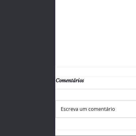
Comentários
Escreva um comentário
⏳ Faltam 5 dias!