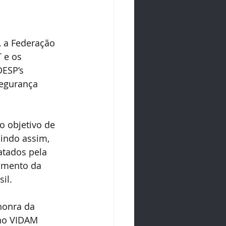
, a Federação 
 e os 
ESP’s 
egurança 
o objetivo de 
indo assim, 
atados pela 
cimento da 
il. 
honra da 
 no VIDAM 