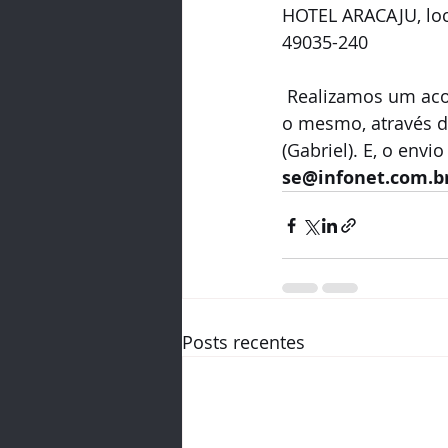
HOTEL ARACAJU, loca
49035-240
 Realizamos um acordo com o Hotel e as reservas deverão ser feitas diretamente com 
o mesmo, através d
(Gabriel). E, o env
se@infonet.com.b
Posts recentes