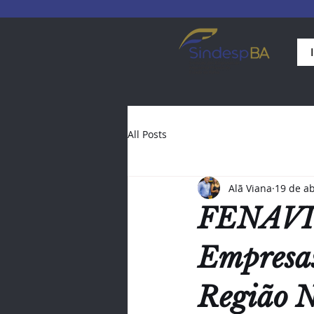
All Posts
Alã Viana
19 de ab
FENAVIST
Empresas
Região N