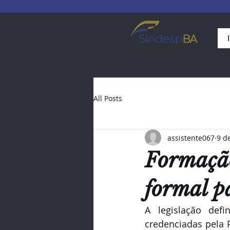
All Posts
assistente067
9 d
Formação
formal p
A legislação def
credenciadas pela P