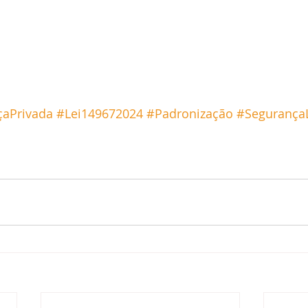
aPrivada
#Lei149672024
#Padronização
#Segurança