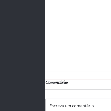
Comentários
Escreva um comentário
⏳ Faltam 5 dias!