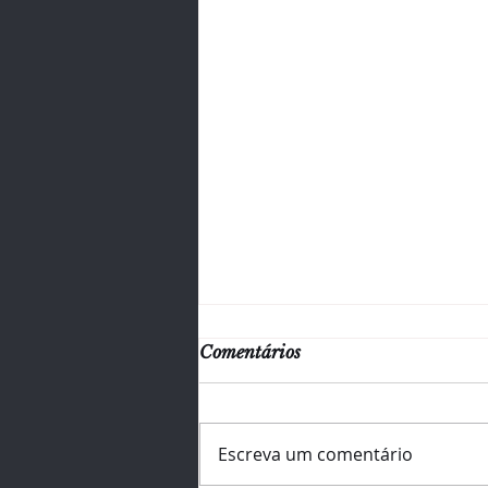
Comentários
Escreva um comentário
⏳ Faltam 5 dias!