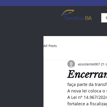
All Posts
assistente067
21 
Encerra
faça parte da trans
A nova lei coloca o
A Lei nº 14.967/202
fortalece a fiscaliz