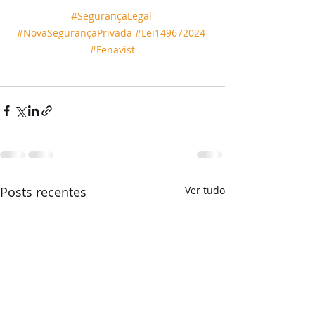
#SegurançaLegal
#NovaSegurançaPrivada
#Lei149672024
#Fenavist
Posts recentes
Ver tudo